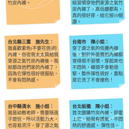
竹炭內褲。
經習慣穿他們家源之氣竹
炭內褲了，高低腰都有，
真的很好穿，給它按10個
讚。
台北縣三重 施先生：
台南市 陳小姐：
我喜歡素色(不要花俏)的
穿了源之氣的低腰內褲
內褲，自從我太太買給我
後，對於外面賣的內褲都
穿源之氣竹炭內褲後，我
穿得很不習慣，穿起來也
就都改他們家的內褲了，
不悶熱，褲頭不會勒很
因為它彈性很好很服貼，
緊，整件彈性很好，重點
不會有悶熱感。
是它洗了不會褪色！
台中縣清水 施小姐：
台北板橋 陳小姐：
我是幼教老師，需要陪孩
首次選購竹炭內褲、即愛
子遊玩，所以活動力大，
上它，給我有透氣、不悶
也容易流汗，穿了源之氣
熱的舒適感。 彈性佳，