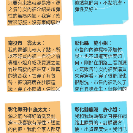
只要有束痕就容易癢。源
褲透氣舒爽，不黏肌膚，
之氣竹炭內褲介紹是超彈
彈性又好。
性的無痕內褲，我穿了確
實很舒服，沒有束縛感也
沒有勒痕(所以我就不會
癢)，真的好穿。
南投市 翁太太：
彰化縣 施小姐：
我的臀部比較大了點，所
市售的內褲標榜添加竹
以不好買內褲，自從之前
炭，也不知道可信度如
專櫃小姐介紹我買源之氣
何，剛好在網路上看到源
竹炭高腰內褲來穿，還真
之氣販售竹炭內褲就購買
的適合我，它穿了有包
來穿穿看，穿了很舒服也
臀，褲頭高度在肚臍這
很耐洗，市售內褲洗久了
邊，穿了不悶熱，彈性又
會有異味產生，但你們的
很好，我很喜歡。
內褲不會耶！女生私密保
護很重要，以後內褲只買
你們家的來穿~
彰化縣田中 施太太：
彰化縣鹿港 許小姐：
源之氣內褲好清洗又耐
我和我媽媽都是直接在網
穿。我喜歡有彈性，透氣
路上購買的，訂購很方
的內褲，我們全家人都穿
便，出貨速度快。我們已