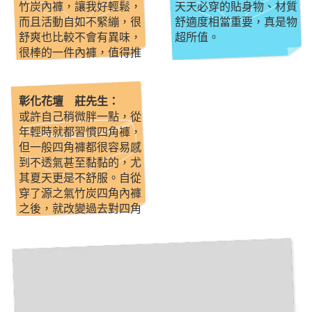
竹炭內褲，讓我好輕鬆，
天天必穿的貼身物、材質
而且活動自如不緊繃，很
舒適度相當重要，真是物
舒爽也比較不會有異味，
超所值。
很棒的一件內褲，值得推
薦。
彰化花壇 莊先生：
或許自己稍微胖一點，從
年輕時就都習慣四角褲，
但一般四角褲都很容易感
到不透氣甚至黏黏的，尤
其夏天更是不舒服。自從
穿了源之氣竹炭四角內褲
之後，就改變過去對四角
褲的看法，源之氣竹炭褲
不但透氣，不會黏黏的，
親膚性又好，好穿~