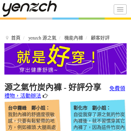
Togg
navig
首頁
yenzch 源之氣
機能內褲
顧客好評
源之氣竹炭內褲 - 好評分享
免費領
禮物，活動辦法
台中霧峰 鄭小姐：
彰化市 劉小姐：
我對內褲的舒適度很敏
自從我穿了源之氣的竹炭
感，只要有鬆緊帶的地
內褲後，就不習慣穿其它
方，例如褲頭.大腿兩處
內褲了，因為這件竹炭內