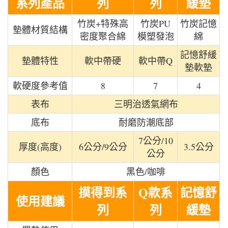
系列產品
列
列
緩墊
竹炭+特殊高
竹炭PU
竹炭記憶
墊體材質結構
密度聚合綿
模塑發泡
綿
記憶舒緩
墊體特性
軟中帶硬
軟中帶Q
墊軟墊
軟硬度參考值
8
7
4
表布
三明治透氣網布
底布
耐磨防潮底部
7公分/10
厚度(高度)
6公分/9公分
3.5公分
公分
顏色
黑色/咖啡
摸得到系
Q款系
記憶舒
使用建議
列
列
緩墊