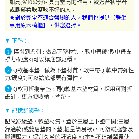
加高(9/10公分)- 具有墊高的作用，較適合初學者
或腿部柔軟度較不好的人。
★對於完全不適合盤腿的人，我們也提供【靜坐
專用原木椅櫃】，供您選擇。
▼ 下墊：
1
摸得到系列 : 做為下墊材質，軟中帶硬(軟中帶支
撐力/硬度8)可以讓底部更穩。
2
Q款基本墊 : 做為下墊材質，軟中帶Q(軟中帶彈性
力/硬度7)可以讓底部更有彈性。
3
Q款可折攜帶墊 : 同Q款基本墊材質，採用可對折
設計，更方便收納、攜帶。
▼ 記憶舒緩墊：
記憶舒緩墊，軟墊材質，置於三層上下墊中間(三層
舒適款)或雙層墊的下墊(輕量簡易款)，可舒緩腿部及
腳踝壓力，提升久坐的舒適度。(本墊不建議單獨使