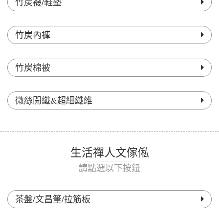
竹炭襪/鞋墊
竹炭內褲
竹炭棉被
微絲開纖&超細纖維
生活禪人文傢俬
請點選以下按鈕
茶盤/文昌筆/拉筋板