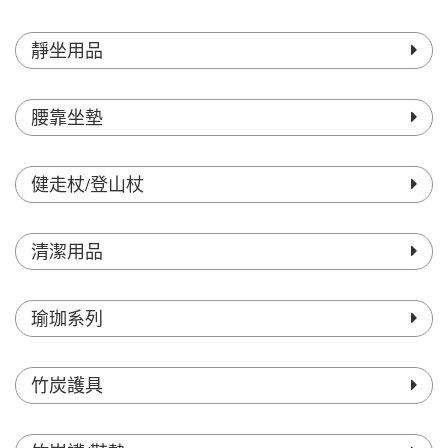
靜坐用品
腰靠坐墊
健走杖/登山杖
清潔用品
瑜珈系列
竹炭護具