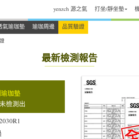
yenzch 源之氣
打坐/靜坐墊
透氣瑜珈墊
瑜珈周邊
品質驗證
證
最新檢測報告
測瑜珈墊
均未檢測出
030R1
過