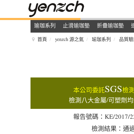
瑜珈系列
止滑瑜珈墊
折疊瑜珈墊
首頁
yenzch 源之氣
瑜珈系列
品質驗
SGS
本公司委託
檢
檢測八大金屬/可塑劑
報告號碼：KE/2017/22
檢測結果：通