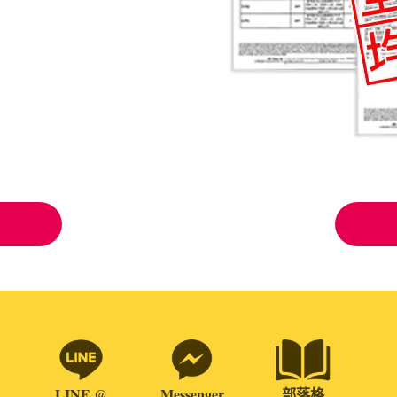
LINE @
Messenger
部落格