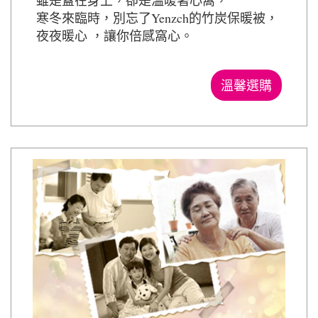
雖是蓋在身上，卻是溫暖著心窩，
寒冬來臨時，別忘了Yenzch的竹炭保暖被，
夜夜暖心 ，讓你倍感窩心。
溫馨選購