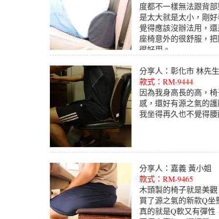
度都不一樣無法跟背部
是太大就是太小，剛好
覺得應該沒辦法用，還
座椅意外的很舒服，把
很好用。
分享人：彰化市 林先
款式：RM-9444
因為我身高長的高，椅
感，還好有源之氣的護
我坐得再久也不覺得腰
分享人：嘉義 黃小姐
款式：RM-9465
木頭製的椅子就是美觀
買了源之氣的新款Q坐
真的就是Q軟又有彈性