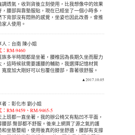
強調透氣，收到貨後立刻使用，比我想像中的效果
好，腰部與靠墊服貼，現在已經坐了一個小時多，
然下背部沒有悶熱的感覺，坐姿也因此改善，會推
給家人使用。
▲2017.10.06
享人：台南 陳小姐
：RM-9460
班族多半時間都是坐著，腰椎因為長期久坐而壓力
大，這時候就需要護腰的輔助，我選擇記憶材質
，寬度加大剛好可以包覆住腰部，靠著很舒服。
▲2017.10.05
享者：彰化市 劉小姐
：RM-9459、RM-9465-5
天上班都一直坐著，我的辦公椅又有點凹不平面，
得腰部.臀部都不舒服。後來上網買了源之氣的護
墊和坐墊整組，使用後真的好坐舒適，腰部有支撐