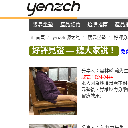
腰靠坐墊
產品總覽
選購指南
產品
首頁
yenzch 源之氣
腰靠坐墊
好評分
好評見證 — 聽大家說！
免
分享人：雲林縣 蕭先
款式：RM-9444
本人因為腰椎滑脫不耐久
靠墊後，脊椎壓力分散
醫療效果)
分享人：台中 林先生