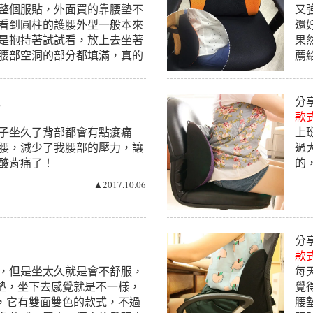
整個服貼，外面買的靠腰墊不
又
看到圓柱的護腰外型一般本來
還
是抱持著試試看，放上去坐著
果
腰部空洞的部分都填滿，真的
薦
▲2017.10.06
生
分
款式
子坐久了背部都會有點痠痛
上
腰，減少了我腰部的壓力，讓
過
酸背痛了！
的
▲2017.10.06
分
款式
，但是坐太久就是會不舒服，
每
墊，坐下去感覺就是不一樣，
覺
，它有雙面雙色的款式，不過
腰