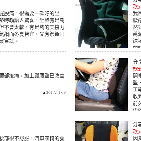
款式
屁股痛，很需要一款好的坐
我
墊時頗讓人驚喜，坐墊有足夠
腰
但不會太軟，有足夠的支撐力
然
氣網面冬夏皆宜，又有綁繩固
薦
買嘗試。
送
的
▲2018.03.16
好
要
姐
分
也
款式
腰部痠痛，加上護腰墊已改善
開
墊
工
▲2017.11.09
收
前
中
分
款式
腰部很不舒服，汽車座椅的弧
因