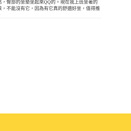
貼，臀部的坐墊坐起來QQ的。現在我上班坐著的
候，不能沒有它，因為有它真的舒適好坐，值得推
。
▲2017.10.05