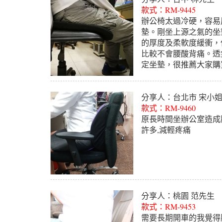
款式：RM-9445
辦公椅太過冷硬，容易
墊。剛坐上源之氣的坐
的厚度及柔軟度緩衝，
比較不會腰酸背痛。透
定坐墊，很推薦大家購
分享人：台北市 宋小
款式：RM-9460
原長時間坐辦公室造成
許多,減輕疼痛
分享人：桃園 范先生
款式：RM-9453
需要長期開車的我覺得