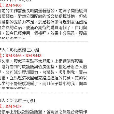
：RM-9406
目前的工作需要長時間坐著辦公，前陣子開始感到
酸肩頸痛，雖然公司配給的辦公椅還算舒適，但依
對腰部的支撐力不足，於是我偶爾發現網友強烈推
源之氣的產品，便滿心期待的購買兩個了，自用與
禮，如今已經使用一個禮拜，效果十分滿意，腰痛
問題也消失了。
的靠枕真的很重要，我很滿意這次的產品，若有需
會再訂購!
享人：彰化溪湖 王小姐
很推薦給大家!
：RM-9466、RM-9448
車久坐、腰似乎有點不太舒服，上網選購護腰靠
▲2017.11.29
，剛好看到竹炭護腰與竹炭坐墊，描述著附合人體
學、又可減少腰部壓力，台灣製，吸引到我，買來
到後，立馬趁這次回老家路途遙遠的花蓮，真的以
久坐的不舒服感減緩了，而且個子嬌小的我，開車
的視野變的更好。
▲2017.10.11
享人：新北市 王小姐
：RM-9457
為懷孕上網找記憶護腰墊，發現源之氣是台灣製作