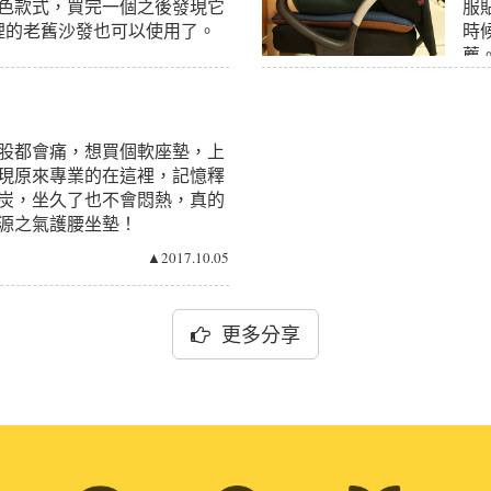
色款式，買完一個之後發現它
服
裡的老舊沙發也可以使用了。
時
薦
▲2017.10.05
股都會痛，想買個軟座墊，上
現原來專業的在這裡，記憶釋
炭，坐久了也不會悶熱，真的
源之氣護腰坐墊！
▲2017.10.05
更多分享