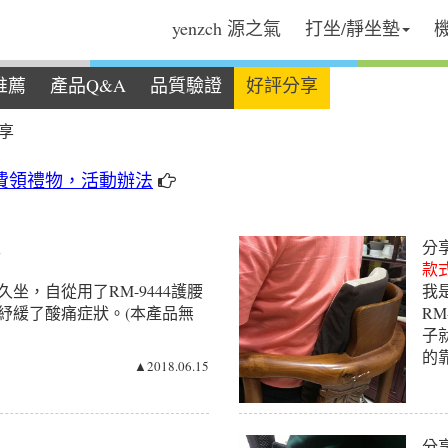
yenzch 源之氣
打坐/靜坐墊
推薦
產品Q&A
品質驗證
好評分享
享
費領禮物，活動辦法
生
分
款式
坐，自從用了RM-9444護腰
我
紓緩了酸痛症狀。(本產品無
R
子
的
▲2018.06.15
分