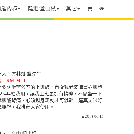
機能內褲
健走/登山杖
其它
享人：雲林縣 龔先生
：RM-9444
是要久坐辦公室的上班族，自從我老婆購買靠腰墊
M-9444給我用，讓我上班更加有精神，不會坐一下
就腰酸背痛，必須起身走動才可減輕，這真是很好
靠腰墊，我推薦大家使用。
▲2018.06.15
享人：台中 紀小姐