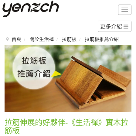
Togg
navig
更多介紹
首頁
關於生活禪
拉筋板
拉筋板推薦介紹
拉筋伸展的好夥伴-《生活禪》實木拉
筋板