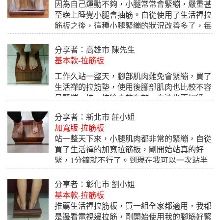
因為自己運動不夠，小腿常常會緊繃，嚴重甚
至晚上睡覺小腿會抽筋。自從使用了生活禪拉
筋板之後，這種小腿緊繃的狀況改善多了，每
天縱然只有拉約1分鐘，但對於小腿緊繃的莊
況改善很多，我在這推薦生活禪拉筋板，讚！
分享者：高雄市 陳先生
基本款-拉筋板
2018.08.17
工作久站一整天，腳部肌肉難免會緊繃，買了
生活禪的拉筋墊，使用後腳部肌肉也比較不容
易緊繃，拉一拉筋真的有效，血液也更加循
環，他們還贈送後腳跟舒緩墊，站立更舒適，
分享者：新北市 莊小姐
實木的自然感，放在房間看了心情也很輕鬆，
加寬版-拉筋板
值得推薦！
站一整天下來，小腿肌肉都非常的緊繃，自從
2018.07.15
買了生活禪的加寬拉筋板，剛開始站真的好
緊，1分鐘就不行了。到現在我可以一次站半
小時多了。而且加寬的拉筋板真的很穩很好
站，很有安全感：）還可以在上面做一些簡單
分享者：彰化市 劉小姐
的拉筋動作。真的很推薦給大家！
基本款-拉筋板
推薦生活禪拉筋板，買一組全家都適用，我都
2018.07.12
是邊看電視邊拉筋，剛開始使用我的腳筋好緊