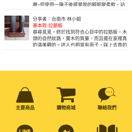
喔~但使用一陣子後感覺我的腳筋變柔軟，站
的時間也可以變久了，我覺得還可以調整體
態，真是個好商品。
分享者：台南市 林小姐
基本款-拉筋板
2018.07.09
尋尋覓覓，終於找到符合心目中的拉筋板，木
頭的自然紋路，實木的質量，而且擺在家裡真
的滿美觀的。送人也相當有面子，踩上去真的
舒緩了腿部的壓力，生活禪還贈送防滑墊跟後
腳跟舒緩墊，真的是十分貼心，不只這樣還有
教學使用說明，服務真是很到位，我超級喜
歡。送禮自用兩相宜，推薦給大家！
2018.06.15
主要商品
購物商城
聯絡我們