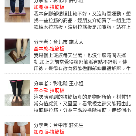
分享者：彰化市 許小姐
板幾乎都偏向塑膠或是簡易型的，站起來感覺
加寬版-拉筋板
就是沒有安全感，自從找到這款生活禪的拉筋
我本身腳部循環比較不好，又沒時間運動，想
板後，我就一直推薦給朋友，實木拉筋板站上
找一些拉筋的商品，經朋友介紹買了一組生活
去感覺就是安全，每天運動完就是站上拉筋板
禪柚木拉筋板，這組拉筋板是加寬版，站在上
上活絡一下，整體真的改善很多！值得推薦給
面覺得很穩更有安全感，使用一段時間後對於
大家試試。
腳部的循環有改善了，覺得這個商品很不錯，
分享者：台北市 施太太
2018.10.06
所以想推薦給大家，真心推薦 !
基本款-拉筋板
我是個上班族每天坐著，也沒什麼時間去運
2018.10.01
動,加上之前常覺得腳部筋脈有點不舒服，使
用後，覺得有改善還能做腳部伸展很舒壓。生
活禪拉筋板品質好，真材實料。
分享者：彰化縣 王小姐
2018.09.28
基本款-拉筋板
這次購買到的拉筋板真的是物超所值，材質非
常有值感質，又堅固，看電視之餘又能藉由此
拉筋板拉筋，分為三階段進階拉筋，使整個小
腿腿部皆有拉筋到，舒服許多 ，在家也能拉
筋運動真方便。
分享者：台中市 莊先生
加寬版-拉筋板
2018.08.20