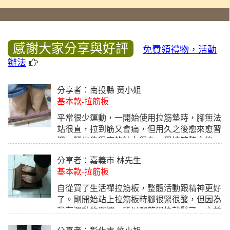
感謝大家分享與好評
免費領禮物，活動
辦法
分享者：南投縣 黃小姐
基本款-拉筋板
平常很少運動，一開始使用拉筋墊時，腳無法
站很直，拉到筋又會痛，但用久之後愈來愈習
慣，腳也能很直的站力很久，用拉筋墊之後，
舒緩了很多，拉筋墊真的能減緩肌肉緊繃、避
分享者：嘉義市 林先生
免運動傷害、恢復肌肉彈性、讓肌肉線條更修
基本款-拉筋板
長美麗 （運動後如果沒有伸展拉筋 ，肌肉束
可能因收縮而會越練越短，容易變成凸起一塊
自從買了生活禪拉筋板，整體活動跟精神更好
的狀態。）全家大小都很適合，我家小朋友也
了。剛開始站上拉筋板時腳很緊很酸，但因為
喜歡。
我有運動的習慣，所以腳筋很快就鬆了。之前
為了買拉筋板也上網尋找，但市面上賣的拉筋
2018.10.16