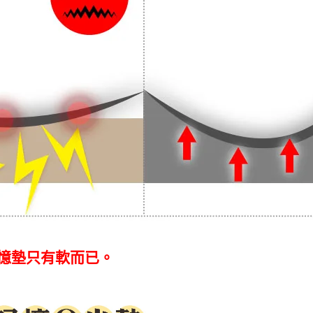
憶墊只有軟而已。