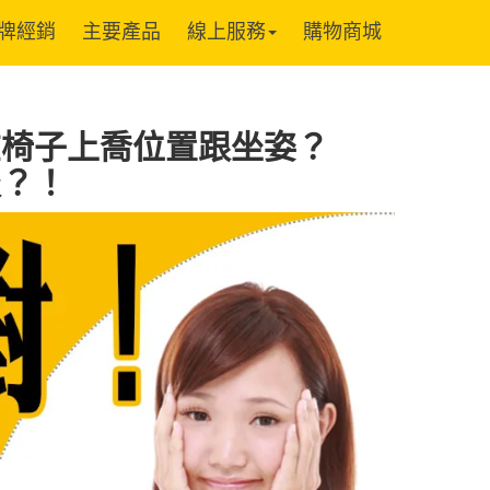
牌經銷
主要產品
線上服務
購物商城
在椅子上喬位置跟坐姿？
服？！