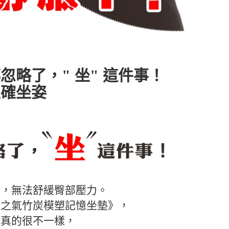
忽略了，" 坐" 這件事！
正確坐姿
梆，無法舒緩臀部壓力。
源之氣竹炭模塑記憶坐墊》，
，真的很不一樣，