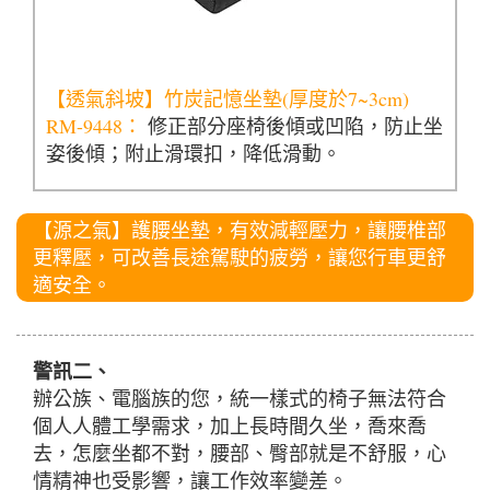
【透氣斜坡】竹炭記憶坐墊(厚度於7~3cm)
RM-9448：
修正部分座椅後傾或凹陷，防止坐
姿後傾；附止滑環扣，降低滑動。
【源之氣】護腰坐墊，有效減輕壓力，讓腰椎部
更釋壓，可改善長途駕駛的疲勞，讓您行車更舒
適安全。
警訊二、
辦公族、電腦族的您，統一樣式的椅子無法符合
個人人體工學需求，加上長時間久坐，喬來喬
去，怎麼坐都不對，腰部、臀部就是不舒服，心
情精神也受影響，讓工作效率變差。