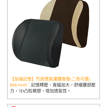
【加強記憶】竹炭透氣護腰靠墊(二色可選)
RM-9449：
記憶釋壓、寬幅加大，舒緩腰部壓
力，3D凸粒模塑，增加透氣性。