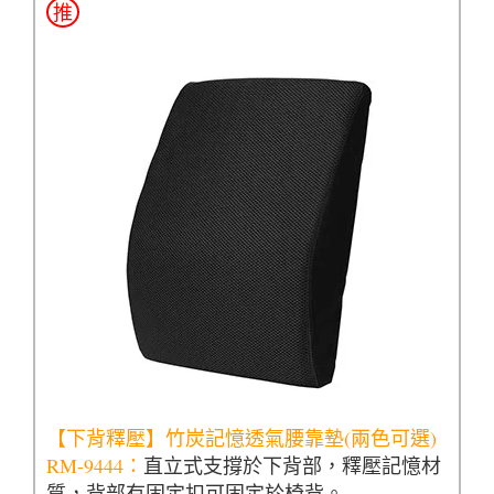
推
【下背釋壓】竹炭記憶透氣腰靠墊(兩色可選)
RM-9444：
直立式支撐於下背部，釋壓記憶材
質，背部有固定扣可固定於椅背。