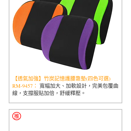
【透氣加強】竹炭記憶護腰靠墊(四色可選)
RM-9457：
寬幅加大、加軟設計，完美包覆曲
線，支撐服貼加倍，舒緩釋壓。
推