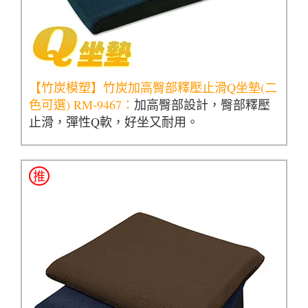
【竹炭模塑】竹炭加高臀部釋壓止滑Q坐墊(二
色可選) RM-9467：
加高臀部設計，臀部釋壓
止滑，彈性Q軟，好坐又耐用。
推