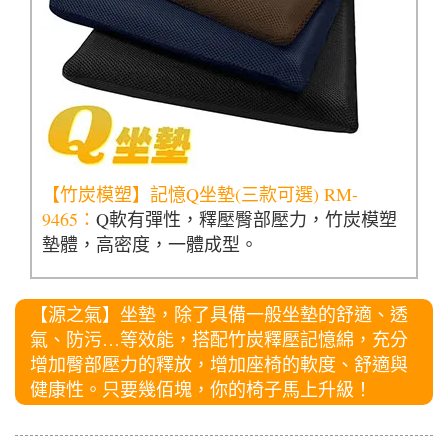
【竹炭模塑】記憶Q坐墊(三款可選) RM-
9465：
Q軟有彈性，釋壓臀部壓力，竹炭模塑
墊體，高密度，一體成型。
【源之氣】坐墊，除了具備一般坐墊的舒適、透
氣、防污…等效能，搭配竹炭釋壓記憶綿，充分
增加臀部壓力的釋放，增加座椅的軟度、舒適與
健康性。只要幾佰塊，你的椅子馬上升級！