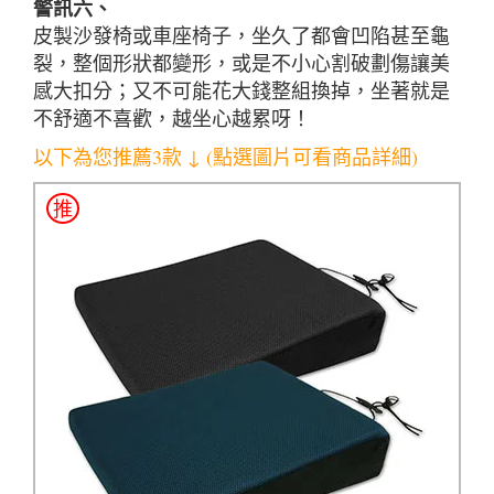
警訊六、
皮製沙發椅或車座椅子，坐久了都會凹陷甚至龜
裂，整個形狀都變形，或是不小心割破劃傷讓美
感大扣分；又不可能花大錢整組換掉，坐著就是
不舒適不喜歡，越坐心越累呀！
以下為您推薦3款 ↓ (點選圖片可看商品詳細)
推