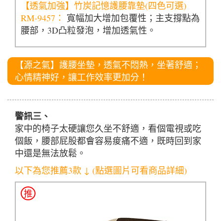
【透氣加強】竹炭記憶護腰靠墊(四色可選)
RM-9457：
寬幅加大增加包覆性；主支撐點為
腰部，3D凸粒發泡，增加透氣性。
【源之氣】護腰坐墊，透氣不悶熱，坐著舒適；
心情精神好，讓工作效率更加分！
警訊三、
家中的椅子太硬讓您久坐不舒適，看個電視或吃
個飯，腰部屁股都會容易痠痛不適，既時回到家
中還是無法放鬆。
以下為您推薦3款 ↓ (點選圖片可看商品詳細)
推