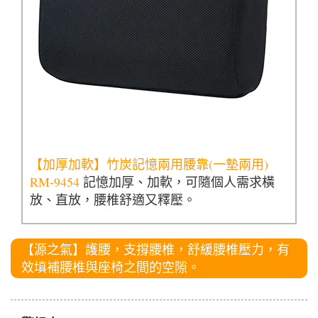
【加厚加軟】竹炭記憶兩用腰靠(一墊兩用)
RM-9454
記憶加厚、加軟，可隨個人需求橫
放、直放，腰椎舒適又釋壓。
【源之氣】護腰，支撐腰椎，舒緩腰椎壓力，有
效填補腰椎與座椅之間的空隙。